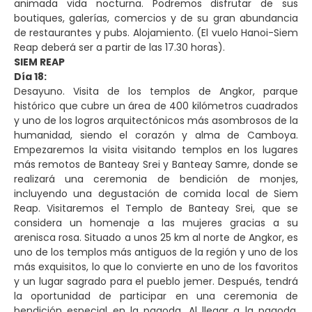
animada vida nocturna. Podremos disfrutar de sus
boutiques, galerías, comercios y de su gran abundancia
de restaurantes y pubs. Alojamiento. (El vuelo Hanoi-Siem
Reap deberá ser a partir de las 17.30 horas).
SIEM REAP
Día 18:
Desayuno. Visita de los templos de Angkor, parque
histórico que cubre un área de 400 kilómetros cuadrados
y uno de los logros arquitectónicos más asombrosos de la
humanidad, siendo el corazón y alma de Camboya.
Empezaremos la visita visitando templos en los lugares
más remotos de Banteay Srei y Banteay Samre, donde se
realizará una ceremonia de bendición de monjes,
incluyendo una degustación de comida local de Siem
Reap. Visitaremos el Templo de Banteay Srei, que se
considera un homenaje a las mujeres gracias a su
arenisca rosa. Situado a unos 25 km al norte de Angkor, es
uno de los templos más antiguos de la región y uno de los
más exquisitos, lo que lo convierte en uno de los favoritos
y un lugar sagrado para el pueblo jemer. Después, tendrá
la oportunidad de participar en una ceremonia de
bendición especial en la pagoda. Al llegar a la pagoda,