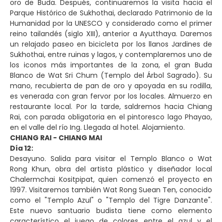
oro de Buda. Después, continuaremos la visita hacia el
Parque Histórico de Sukhothai, declarado Patrimonio de la
Humanidad por la UNESCO y considerado como el primer
reino tailandés (siglo XIII), anterior a Ayutthaya. Daremos
un relajado paseo en bicicleta por los llanos Jardines de
Sukhothai, entre ruinas y lagos, y contemplaremos uno de
los iconos más importantes de la zona, el gran Buda
Blanco de Wat Sri Chum (Templo del Árbol Sagrado). Su
mano, recubierta de pan de oro y apoyada en su rodilla,
es venerada con gran fervor por los locales. Almuerzo en
restaurante local. Por la tarde, saldremos hacia Chiang
Rai, con parada obligatoria en el pintoresco lago Phayao,
en el valle del río Ing. Llegada al hotel. Alojamiento.
CHIANG RAI - CHIANG MAI
Día 12:
Desayuno. Salida para visitar el Templo Blanco o Wat
Rong Khun, obra del artista plástico y diseñador local
Chalermchai Kositpipat, quien comenzó el proyecto en
1997. Visitaremos también Wat Rong Suean Ten, conocido
como el "Templo Azul" o "Templo del Tigre Danzante".
Este nuevo santuario budista tiene como elemento
característico el juego de colores entre el azul y el