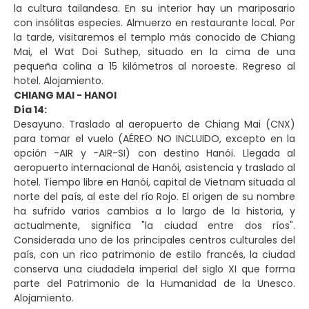
la cultura tailandesa. En su interior hay un mariposario
con insólitas especies. Almuerzo en restaurante local. Por
la tarde, visitaremos el templo más conocido de Chiang
Mai, el Wat Doi Suthep, situado en la cima de una
pequeña colina a 15 kilómetros al noroeste. Regreso al
hotel. Alojamiento.
CHIANG MAI - HANOI
Día 14:
Desayuno. Traslado al aeropuerto de Chiang Mai (CNX)
para tomar el vuelo (AÉREO NO INCLUIDO, excepto en la
opción -AIR y -AIR-SI) con destino Hanói. Llegada al
aeropuerto internacional de Hanói, asistencia y traslado al
hotel. Tiempo libre en Hanói, capital de Vietnam situada al
norte del país, al este del río Rojo. El origen de su nombre
ha sufrido varios cambios a lo largo de la historia, y
actualmente, significa "la ciudad entre dos ríos".
Considerada uno de los principales centros culturales del
país, con un rico patrimonio de estilo francés, la ciudad
conserva una ciudadela imperial del siglo XI que forma
parte del Patrimonio de la Humanidad de la Unesco.
Alojamiento.