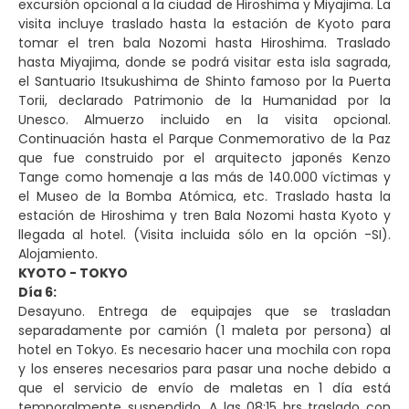
excursión opcional a la ciudad de Hiroshima y Miyajima. La
visita incluye traslado hasta la estación de Kyoto para
tomar el tren bala Nozomi hasta Hiroshima. Traslado
hasta Miyajima, donde se podrá visitar esta isla sagrada,
el Santuario Itsukushima de Shinto famoso por la Puerta
Torii, declarado Patrimonio de la Humanidad por la
Unesco. Almuerzo incluido en la visita opcional.
Continuación hasta el Parque Conmemorativo de la Paz
que fue construido por el arquitecto japonés Kenzo
Tange como homenaje a las más de 140.000 víctimas y
el Museo de la Bomba Atómica, etc. Traslado hasta la
estación de Hiroshima y tren Bala Nozomi hasta Kyoto y
llegada al hotel. (Visita incluida sólo en la opción -SI).
Alojamiento.
KYOTO - TOKYO
Día 6:
Desayuno. Entrega de equipajes que se trasladan
separadamente por camión (1 maleta por persona) al
hotel en Tokyo. Es necesario hacer una mochila con ropa
y los enseres necesarios para pasar una noche debido a
que el servicio de envío de maletas en 1 día está
temporalmente suspendido. A las 08:15 hrs traslado con