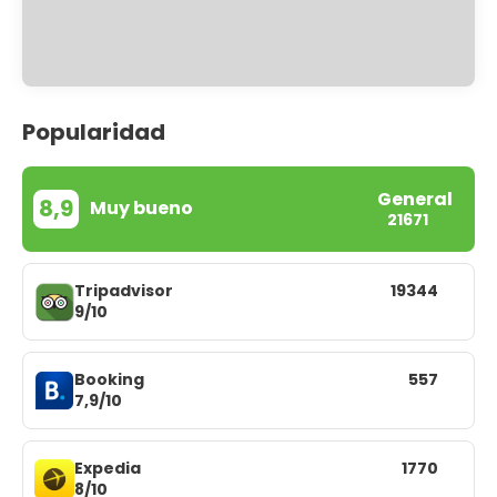
Popularidad
General
8,9
Muy bueno
21671
Tripadvisor
19344
9/10
Booking
557
7,9/10
Expedia
1770
8/10