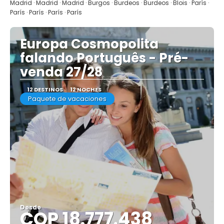
Ver
Madrid · Madrid · Madrid · Burgos · Burdeos · Burdeos · Blois · París ·
París · París · París · París
Europa Cosmopolita
falando Português - Pré-
venda 27/28
12 DESTINOS
12 NOCHES
Paquete de vacaciones
Desde
COP 18.777.438