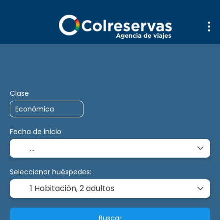
Trip Planner
Transporte + Alojamiento
+
Clase
Fecha de inicio
Seleccionar huéspedes:
1 Habitación,
2 adultos
Buscar