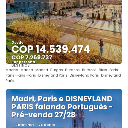
Desde
COP 14.539.474
COP 7.269.737
Por persona
DESTINOS
Ver
Madrid · Madrid · Madrid · Burgos · Burdeos · Burdeos · Blois · París ·
París · París · París · Disneyland París · Disneyland París · Disneyland
París
Madri, Paris e DISNEYLAND
PARIS falando Português -
Pré-venda 27/28
6 DESTINOS
7 NOCHES