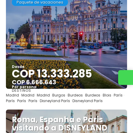
Paquete de vacaciones
Desde
COP 13.333.285
COP 6.666.643
Por persona
DESTINOS
Ver
Madrid · Madrid · Madrid · Burgos · Burdeos · Burdeos · Blois · París ·
París · París · París · Disneyland París · Disneyland París
Roma, Espanha e Paris
visitando a DISNEYLAND