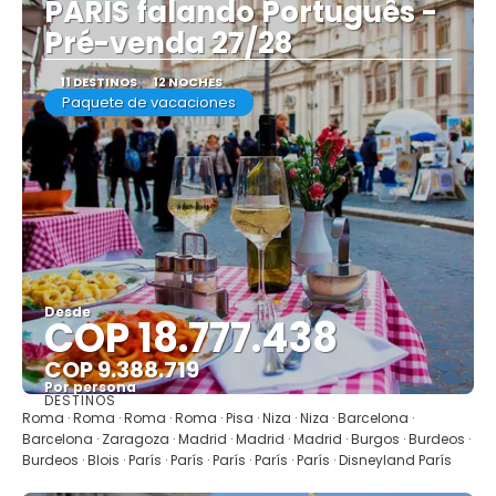
PARIS falando Português -
Pré-venda 27/28
11 DESTINOS
12 NOCHES
Paquete de vacaciones
Desde
COP 18.777.438
COP 9.388.719
Por persona
DESTINOS
Ver
Roma · Roma · Roma · Roma · Pisa · Niza · Niza · Barcelona ·
Barcelona · Zaragoza · Madrid · Madrid · Madrid · Burgos · Burdeos ·
Burdeos · Blois · París · París · París · París · París · Disneyland París