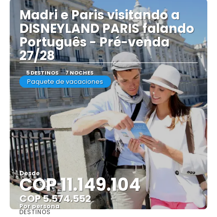
Madri e Paris visitando a
DISNEYLAND PARIS falando
Português - Pré-venda
27/28
5 DESTINOS
7 NOCHES
Paquete de vacaciones
Desde
COP 11.149.104
COP 5.574.552
Por persona
DESTINOS