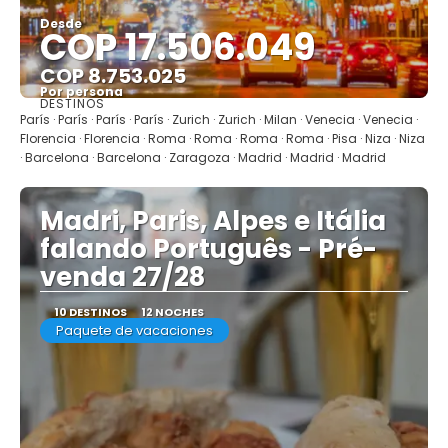
Desde
COP 17.506.049
COP 8.753.025
Por persona
DESTINOS
Ver
París · París · París · París · Zurich · Zurich · Milan · Venecia · Venecia ·
Florencia · Florencia · Roma · Roma · Roma · Roma · Pisa · Niza · Niza
· Barcelona · Barcelona · Zaragoza · Madrid · Madrid · Madrid
Madri, Paris, Alpes e Itália
falando Português - Pré-
venda 27/28
10 DESTINOS
12 NOCHES
Paquete de vacaciones