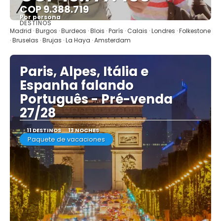
COP 9.388.719
Por persona
DESTINOS
Ver
Madrid · Burgos · Burdeos · Blois · París · Calais · Londres · Folkestone
· Bruselas · Brujas · La Haya · Amsterdam
Paris, Alpes, Itália e
Espanha falando
Português - Pré-venda
27/28
11 DESTINOS
13 NOCHES
Paquete de vacaciones