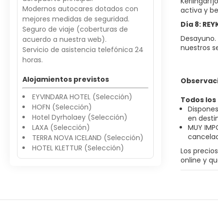
Kerlingarf
Modernos autocares dotados con
activa y be
mejores medidas de seguridad.
Día 8: RE
Seguro de viaje (coberturas de
Desayuno. T
acuerdo a nuestra web).
nuestros se
Servicio de asistencia telefónica 24
horas.
Alojamientos previstos
Observac
EYVINDARA HOTEL (Selección)
Todos los
HOFN (Selección)
Dispones
Hotel Dyrholaey (Selección)
en destin
LAXA (Selección)
MUY IMPO
cancelac
TERRA NOVA ICELAND (Selección)
HOTEL KLETTUR (Selección)
Los precio
online y q