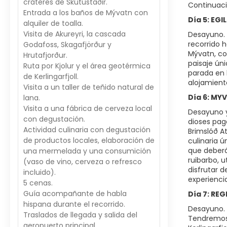
cráteres de Skútustaðir.
Continuació
Entrada a los baños de Mývatn con
Día 5: EG
alquiler de toalla.
Visita de Akureyri, la cascada
Desayuno. 
recorrido 
Godafoss, Skagafjörður y
Mývatn, co
Hrutafjorður.
paisaje ún
Ruta por Kjolur y el área geotérmica
parada en 
de Kerlingarfjoll.
alojamient
Visita a un taller de teñido natural de
Día 6: MY
lana.
Visita a una fábrica de cerveza local
Desayuno y
con degustación.
dioses pag
Actividad culinaria con degustación
Brimslóð At
de productos locales, elaboración de
culinaria ú
que deberá
una mermelada y una consumición
ruibarbo, u
(vaso de vino, cerveza o refresco
disfrutar 
incluido).
experienci
5 cenas.
Guía acompañante de habla
Día 7: RE
hispana durante el recorrido.
Desayuno. H
Traslados de llegada y salida del
Tendremos v
aeropuerto principal.