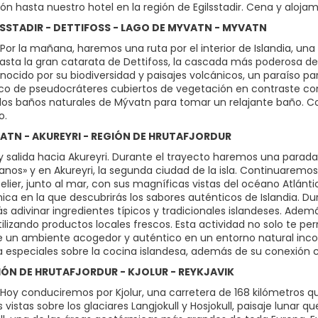
n hasta nuestro hotel en la región de Egilsstadir. Cena y alojam
ILSSTADIR - DETTIFOSS - LAGO DE MYVATN - MYVATN
Por la mañana, haremos una ruta por el interior de Islandia, un
hasta la gran catarata de Dettifoss, la cascada más poderosa d
nocido por su biodiversidad y paisajes volcánicos, un paraíso p
ico de pseudocráteres cubiertos de vegetación en contraste co
los baños naturales de Mývatn para tomar un relajante baño. Co
o.
VATN - AKUREYRI - REGIÓN DE HRUTAFJORDUR
 salida hacia Akureyri. Durante el trayecto haremos una parada
anos» y en Akureyri, la segunda ciudad de la isla. Continuaremos
elier, junto al mar, con sus magníficas vistas del océano Atlántic
nica en la que descubrirás los sabores auténticos de Islandia. Du
s adivinar ingredientes típicos y tradicionales islandeses. Ade
tilizando productos locales frescos. Esta actividad no solo te pe
de un ambiente acogedor y auténtico en un entorno natural incom
a especiales sobre la cocina islandesa, además de su conexión co
GIÓN DE HRUTAFJORDUR - KJOLUR - REYKJAVIK
oy conduciremos por Kjolur, una carretera de 168 kilómetros que a
istas sobre los glaciares Langjokull y Hosjokull, paisaje lunar 