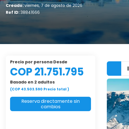
Creado:
viernes, 7 de agosto de 2026
Ref ID:
38841666
precio por persona Desde
COP 21.751.795
Basado en 2 adultos
(COP 43.503.590
Precio total
)
Reserva directamente sin
cambios