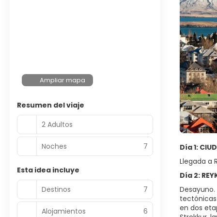
Ampliar mapa
Resumen del viaje
2 Adultos
Noches
7
Día 1: CI
Llegada a R
Esta idea incluye
Día 2: RE
Destinos
7
Desayuno. 
tectónicas
en dos eta
Alojamientos
6