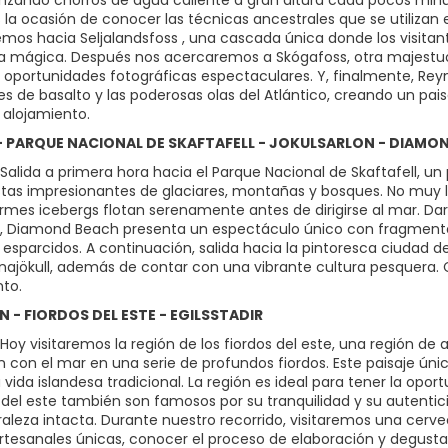
lanzando chorros de agua caliente a gran altura cada pocos minu
la ocasión de conocer las técnicas ancestrales que se utilizan e
mos hacia Seljalandsfoss , una cascada única donde los visita
a mágica. Después nos acercaremos a Skógafoss, otra majestuo
 oportunidades fotográficas espectaculares. Y, finalmente, Reyn
 de basalto y las poderosas olas del Atlántico, creando un paisa
 alojamiento.
K - PARQUE NACIONAL DE SKAFTAFELL - JOKULSARLON - DIAMO
Salida a primera hora hacia el Parque Nacional de Skaftafell, u
stas impresionantes de glaciares, montañas y bosques. No muy lej
mes icebergs flotan serenamente antes de dirigirse al mar. Da
n, Diamond Beach presenta un espectáculo único con fragmentos 
sparcidos. A continuación, salida hacia la pintoresca ciudad de 
tnajökull, además de contar con una vibrante cultura pesquera. 
nto.
FN - FIORDOS DEL ESTE - EGILSSTADIR
Hoy visitaremos la región de los fiordos del este, una región 
 con el mar en una serie de profundos fiordos. Este paisaje ún
a vida islandesa tradicional. La región es ideal para tener la op
s del este también son famosos por su tranquilidad y su autenti
raleza intacta. Durante nuestro recorrido, visitaremos una cerv
rtesanales únicas, conocer el proceso de elaboración y degustar