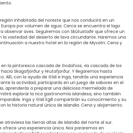
iento.
a región inhabitada del noreste que nos conducirá en un
e Europa por volumen de agua. Cerca se encuentra el lago
ara observar aves. Seguiremos con Skútustaðir que ofrece un
n la vastedad del desierto de lava circundante. Haremos una
ntinuación a nuestro hotel en la región de Myvatn. Cena y
 en la pintoresca cascada de Godafoss, «la cascada de los
 hacia Skagafjörður y Hrutafjorður. Y llegaremos hasta
o. Allí, con la ayuda de Gísli e Inga, tendrás una experiencia
rante la actividad, participarás en un juego de sabores en el
más, aprenderás a preparar una deliciosa mermelada de
rmitirá explorar la rica gastronomía islandesa, sino también
parable. Inga y Gísli Egill compartirán su conocimiento y su
n la historia natural única de Islandia. Cena y alojamiento.
traviesa las tierras altas de Islandia del norte al sur.
que ofrece una experiencia única. Nos pararemos en