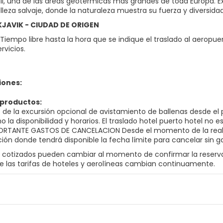
joll, una de las áreas geotérmicas más grandes de toda Europa. E
lleza salvaje, donde la naturaleza muestra su fuerza y diversidad
YKJAVIK - CIUDAD DE ORIGEN
iempo libre hasta la hora que se indique el traslado al aeropuer
rvicios.
iones:
 productos:
 de la excursión opcional de avistamiento de ballenas desde el 
o la disponibilidad y horarios. El traslado hotel puerto hotel no e
RTANTE GASTOS DE CANCELACION Desde el momento de la realizac
ión donde tendrá disponible la fecha límite para cancelar sin g
s cotizados pueden cambiar al momento de confirmar la reserva
ue las tarifas de hoteles y aerolíneas cambian continuamente.