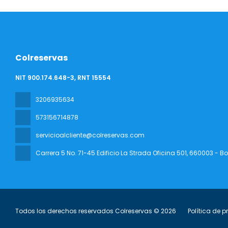
Colreservas
NIT 900.174.648-3, RNT 15554
3206935634
573156714878
servicioalcliente@colreservas.com
Carrera 5 No. 71-45 Edificio La Strada Oficina 501
, 660003 - B
Todos los derechos reservados Colreservas © 2026
Política de 