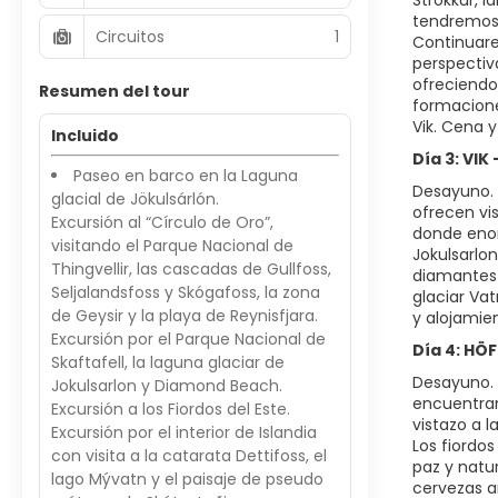
Strokkur, 
tendremos 
Circuitos
1
Continuare
perspectiv
ofreciendo
Resumen del tour
formaciones
Vik. Cena y
Incluido
Día 3: VI
Paseo en barco en la Laguna
Desayuno. 
glacial de Jökulsárlón.
ofrecen vi
Excursión al “Círculo de Oro”,
donde enor
visitando el Parque Nacional de
Jokulsarlo
Thingvellir, las cascadas de Gullfoss,
diamantes e
Seljalandsfoss y Skógafoss, la zona
glaciar Va
de Geysir y la playa de Reynisfjara.
y alojamie
Excursión por el Parque Nacional de
Día 4: HÖ
Skaftafell, la laguna glaciar de
Desayuno. 
Jokulsarlon y Diamond Beach.
encuentran
Excursión a los Fiordos del Este.
vistazo a l
Excursión por el interior de Islandia
Los fiordo
con visita a la catarata Dettifoss, el
paz y natu
lago Mývatn y el paisaje de pseudo
cervezas a