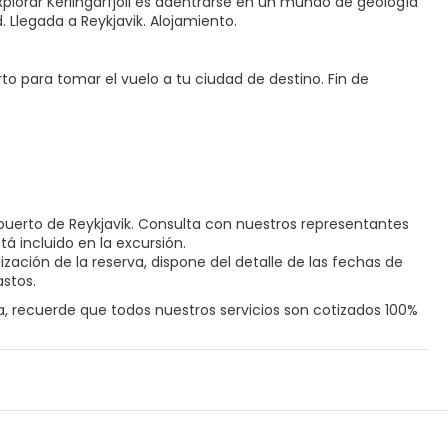
xplorar Kerlingarfjöll es adentrarse en un mundo de geología
. Llegada a Reykjavik. Alojamiento.
to para tomar el vuelo a tu ciudad de destino. Fin de
puerto de Reykjavik. Consulta con nuestros representantes
stá incluido en la excursión.
ión de la reserva, dispone del detalle de las fechas de
astos.
, recuerde que todos nuestros servicios son cotizados 100%