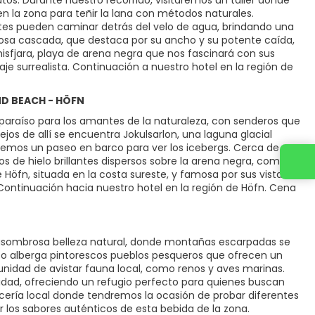
tos. Durante nuestro recorrido, visitaremos un taller donde
n la zona para teñir la lana con métodos naturales.
ntes pueden caminar detrás del velo de agua, brindando una
sa cascada, que destaca por su ancho y su potente caída,
isfjara, playa de arena negra que nos fascinará con sus
je surrealista. Continuación a nuestro hotel en la región de
ND BEACH - HÖFN
n paraíso para los amantes de la naturaleza, con senderos que
os de allí se encuentra Jokulsarlon, una laguna glacial
remos un paseo en barco para ver los icebergs. Cerca de
de hielo brillantes dispersos sobre la arena negra, como
Höfn, situada en la costa sureste, y famosa por sus vistas al
Continuación hacia nuestro hotel en la región de Höfn. Cena
de asombrosa belleza natural, donde montañas escarpadas se
ico alberga pintorescos pueblos pesqueros que ofrecen un
ortunidad de avistar fauna local, como renos y aves marinas.
cidad, ofreciendo un refugio perfecto para quienes buscan
ecería local donde tendremos la ocasión de probar diferentes
 los sabores auténticos de esta bebida de la zona.