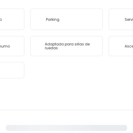
o
Parking
Serv
Adaptado para sillas de
 humo
Asc
ruedas