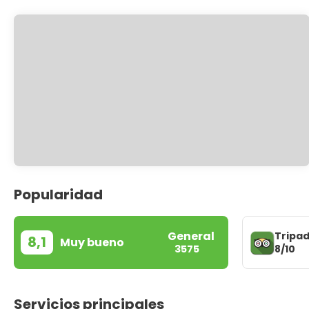
Popularidad
General
Tripad
8,1
Muy bueno
8/10
3575
Servicios principales