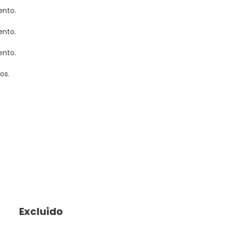
ento.
ento.
ento.
os.
Excluido