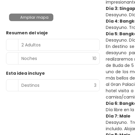
impresionante
Día 3: Singa
Desayuno. Día 
Ampliar mapa
Día 4: Bang
Desayuno. Tra
Resumen del viaje
Día 5: Bangk
2 Adultos
En destino se
desayuno par
Noches
10
realizaremos
de Buda de 5 
uno de los m
Esta idea incluye
más bellos de
al Gran Palac
Destinos
3
hotel visita a
camisa/camis
Día 6: Bangk
Día libre en 
Día 7: Male
Desayuno. Tr
incluido. Aloj