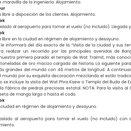
 maravilla de la ingeniería. Alojamiento.
pur
libre a disposición de los clientes. Alojamiento.
kok
slado al aeropuerto para tomar el vuelo (no incluido). Llegada y 
ok
 le informará del día exacto de la “Visita de la ciudad y sus t
a realizar un recorrido por las principales avenidas de Ban
 nuestra primera parada: el templo de Wat Traimit, más cono
toneladas de oro macizo cargada de historia. La siguiente pa
ás grandes del mundo con 46 metros de longitud. A continuaci
l mundo por su exquisita decoración mezclando el estilo tradicio
io se incluye la visita del Wat Phra Kaew o Templo del Buda de 
 la fábrica de piedras preciosas estatal. NOTA: Para la visita al
eta de manga larga o hasta el codo.
ok
la ciudad en régimen de alojamiento y desayuno.
aslado al aeropuerto para tomar el vuelo (no incluido) con d
amiento.