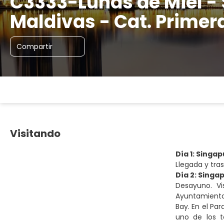
C3333-Lunas de Miel -
Maldivas - Cat. Primer
Compartir
Visitando
Día 1: Singap
Llegada y tras
Día 2: Singa
Desayuno. Vi
Ayuntamiento.
Bay. En el Pa
uno de los t