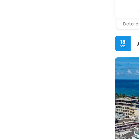
Detalle
18
feb