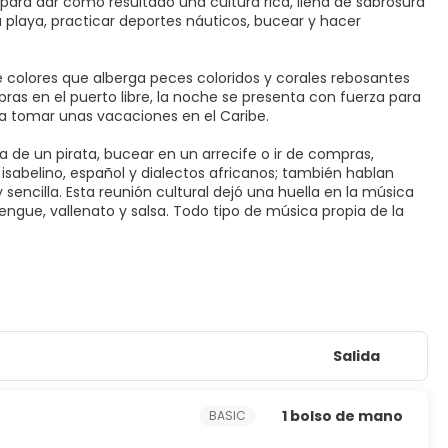
 para dar como resultado una cultura rica, llena de sabrosura
a playa, practicar deportes náuticos, bucear y hacer
e colores que alberga peces coloridos y corales rebosantes
ras en el puerto libre, la noche se presenta con fuerza para
ra tomar unas vacaciones en el Caribe.
 de un pirata, bucear en un arrecife o ir de compras,
sabelino, español y dialectos africanos; también hablan
sencilla. Esta reunión cultural dejó una huella en la música
engue, vallenato y salsa. Todo tipo de música propia de la
Salida
1 bolso de mano
BASIC