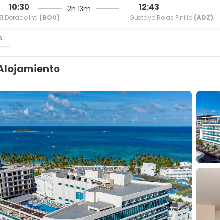
10:30
12:43
2h 13m
El Dorado Intl
(BOG)
Gustavo Rojas Pinilla
(ADZ)
s
Alojamiento