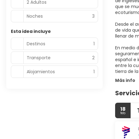
de ingleses
2 Adultos
que se mue
ecoturismo
Noches
3
Desde el a
de vida qu
Esta idea incluye
llenar de 
Destinos
1
En medio d
segurament
Transporte
2
español e 
entre la c
tierra de l
Alojamientos
1
Más info
Servici
18
feb