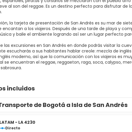
, españoles, piratas y corsarios se mezclaron con el pueblo afro
ve al son del reggae. Es un destino perfecto para disfrutar de l
.
vión, la tarjeta de presentación de San Andrés es su mar de siet
e encantan a los viajeros. Después de una tarde de playa y comp
música y baile el ambiente logrando así ser un lugar perfecto pa
e las excursiones en San Andrés en donde podrás visitar la cueva
e escucharás a sus habitantes hablar creole: mezcla de inglés i
inglés moderno, así que la comunicación con los viajeros es muy 
ual se encuentran el reggae, reggaeton, raga, soca, calypso, mer
a sabrosura.
os incluidos
Transporte de Bogotá a Isla de San Andrés
LATAM - LA 4230
Directo