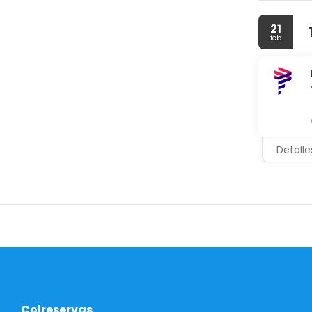
habitacion
comodidade
21
feb
Detalle
Colreservas