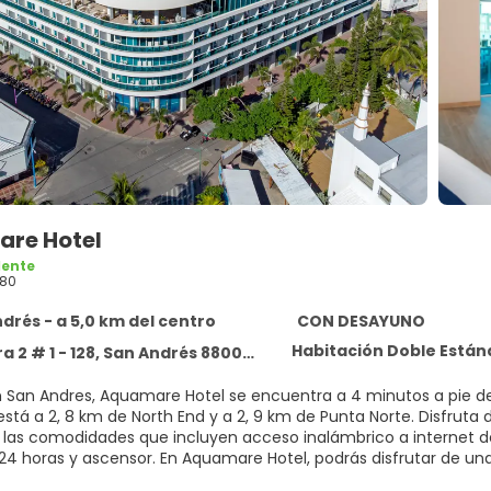
re Hotel
lente
80
drés - a 5,0 km del centro
CON DESAYUNO
Habitación Doble Estánd
a 2 # 1 - 128, San Andrés 880001
 San Andres, Aquamare Hotel se encuentra a 4 minutos a pie de 
está a 2, 8 km de North End y a 2, 9 km de Punta Norte. Disfruta d
las comodidades que incluyen acceso inalámbrico a internet de 
24 horas y ascensor. En Aquamare Hotel, podrás disfrutar de una
 el bar o lounge. Todos los días se sirve un desayuno buffet gra