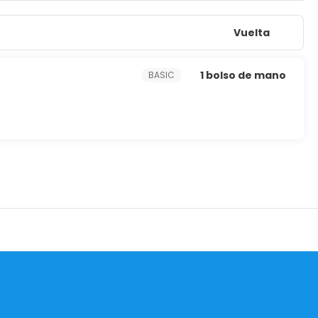
t de cortesía. Los baños disponen de ducha. Las
za diario.
Vuelta
1 bolso de mano
BASIC