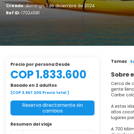
Creado:
domingo, 1 de diciembre de 2024
Ref ID:
17024581
Temas
S
precio por persona Desde
COP 1.833.600
Sobre e
Cerca de c
Basado en 2 adultos
gente llen
(COP 3.667.200
Precio total
)
Caribe col
Reserva directamente sin
A estas isl
cambios
altos coco
lugares pa
Resumen del viaje
A 700 kiló