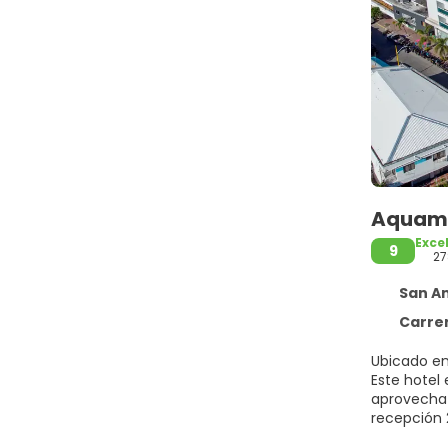
Aquama
Exce
9
27
San An
Carrer
Ubicado en
Este hotel 
aprovecha 
recepción 
favorita en