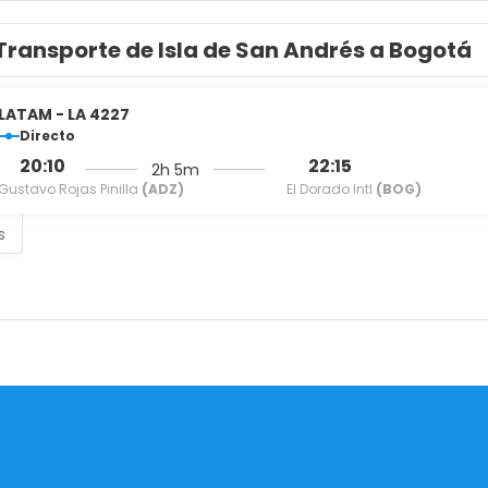
es. Manténte conectado gracias al acceso inalámbrico a interne
s incluyen teléfono y caja fuerte, además de servicio de limpie
Transporte de Isla de San Andrés a Bogotá
LATAM - LA 4227
Directo
20:10
22:15
2h 5m
Gustavo Rojas Pinilla
(ADZ)
El Dorado Intl
(BOG)
s