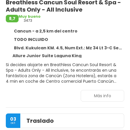
Breathless Cancun Soul Resort & Spa -
Adults Only - All Inclusive
Muy bueno
8,7
3473
Cancun - a 2,5 km del centro
TODO INCLUIDO
Blvd. Kukulcan KM. 4.5, Num Ext.: Mz 34 Lt 3-C Seccion C Int SN, Zona Hotelera, Cancun 77500
Allure Junior Suite Laguna King
Si decides alojarte en Breathless Cancun Soul Resort &
Spa - Adults Only - All Inclusive, te encontrarás en una
fantástica zona de Cancún (Zona Hotelera), estarás a
4 min en coche de Centro comercial Puerto Cancún
Marina Town Center y a otros 5 min de Playa Fórum.
Además, este alojamiento con todo incluido se encuentra
Más info
a 5,2 km de Campo de golf Puerto Cancún y a 7,6 km de
Plaza la Isla.
Para un relax sin igual, nada como una visita al spa, que
03
Traslado
ofrece masajes, tratamientos corporales y tratamientos
oct
faciales. La diversión está asegurada en este alojamiento,