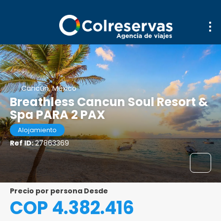
Cancún, México
Breathless Cancun Soul Resort &
Spa PARA 2 PAX
Alojamiento
Ref ID:
27863369
precio por persona Desde
COP 4.382.416