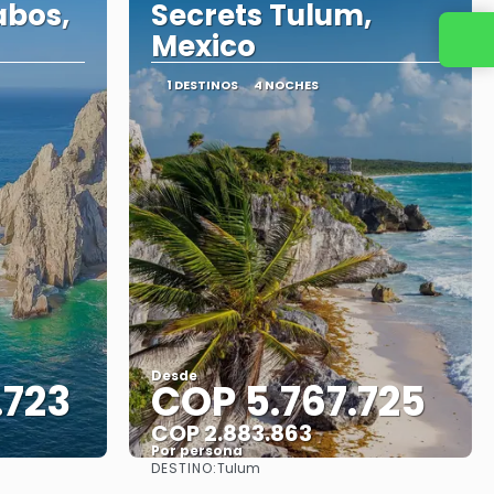
abos,
Secrets Tulum,
Mexico
1 DESTINOS
4 NOCHES
Desde
.723
COP 5.767.725
COP 2.883.863
Por persona
DESTINO:
Tulum
Ver