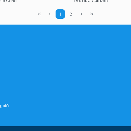
DESTINO:
nta Cana
Curazao
Ver
Ver
1
2
ogotá