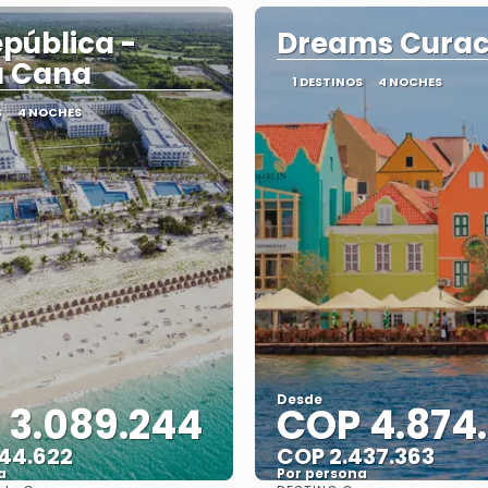
epública -
Dreams Cura
a Cana
1 DESTINOS
4 NOCHES
S
4 NOCHES
Desde
 3.089.244
COP 4.874
544.622
COP 2.437.363
a
Por persona