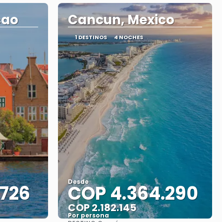
cao
Cancun, Mexico
1 DESTINOS
4 NOCHES
Desde
.726
COP 4.364.290
COP 2.182.145
Por persona