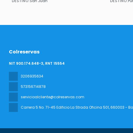
DESTINO:
DESTINO:
San Juan
Pu
Ver
Colreservas
NIT 900.174.648-3, RNT 15554
3206935634
573156714878
servicioalcliente@colreservas.com
Carrera 5 No. 71-45 Edificio La Strada Oficina 501
, 660003 - B