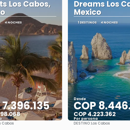
ts Los Cabos,
Dreams Los C
co
Mexico
S
4 NOCHES
1 DESTINOS
4 NOCHES
Desde
7.396.135
COP 8.446
698.068
COP 4.223.362
a
Por persona
DESTINO:
s Cabos
Los Cabos
Ver
Ver