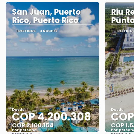
San Juan, Puerto
Riu R
Rico, Puerto Rico
Punt
1 DESTINOS
4 NOCHES
1 DESTINO
Desde
Desde
COP 4.200.308
COP
COP 2.100.154
COP 1.
Por persona
Por person