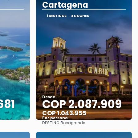
Cartagena
1 DESTINOS
4 NOCHES
Desde
681
COP 2.087.909
COP 1.043.955
Por persona
DESTINO:
Bocagrande
Ver