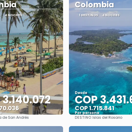
mbia
Colombia
S
4 NOCHES
1 DESTINOS
4 NOCHES
Desde
3.140.072
COP 3.431.
70.036
COP 1.715.841
a
Por persona
DESTINO:
la de San Andrés
Islas del Rosario
Ver
Ver