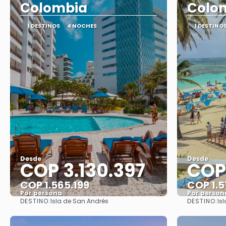
Colombia
Colo
1 DESTINOS
4 NOCHES
1 DESTINO
Desde
Desde
COP 3.130.397
COP 
COP 1.565.199
COP 1.5
Por persona
Por person
DESTINO:
DESTINO:
Isla de San Andrés
Is
Ver