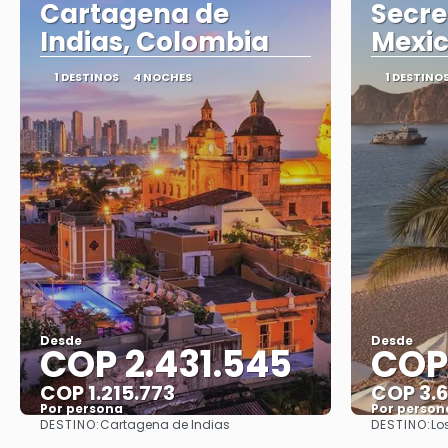
Cartagena de
Secre
Indias, Colombia
Mexi
1 DESTINOS
4 NOCHES
1 DESTINO
Desde
Desde
COP 2.431.545
COP 
COP 1.215.773
COP 3.
Por persona
Por person
DESTINO:
DESTINO:
Cartagena de Indias
Lo
Ver