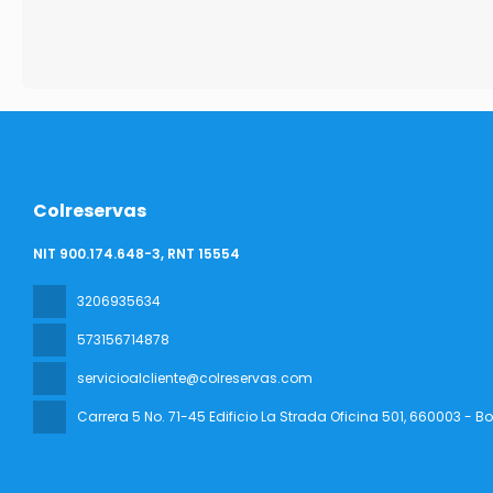
Colreservas
NIT 900.174.648-3, RNT 15554
3206935634
573156714878
servicioalcliente@colreservas.com
Carrera 5 No. 71-45 Edificio La Strada Oficina 501
, 660003 - B